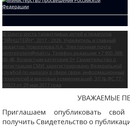
© Центр роста талантливых детей и педагогов
"ЭЙНШТЕЙН", 2017 - 2026, Учредитель и главный
редактор: Новоселова Н.А., Электронная почта:
centreinstein@mail.ru, Телефон редакции: +7 900-388-
06-48, Возрастная категория: 0+ Свидетельство о
регистрации СМИ: зарегистрировано Федеральной
службой по надзору в сфере связи, информационных
технологий и массовых коммуникаций, ЭЛ № ФС 77 -
69923 от 29 мая 2017 года
УВАЖАЕМЫЕ ПЕ
Приглашаем опубликовать свой
получить Свидетельство о публикаци