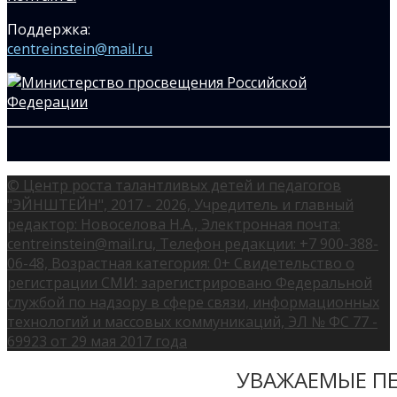
Поддержка:
centreinstein@mail.ru
© Центр роста талантливых детей и педагогов
"ЭЙНШТЕЙН", 2017 - 2026, Учредитель и главный
редактор: Новоселова Н.А., Электронная почта:
centreinstein@mail.ru, Телефон редакции: +7 900-388-
06-48, Возрастная категория: 0+ Свидетельство о
регистрации СМИ: зарегистрировано Федеральной
службой по надзору в сфере связи, информационных
технологий и массовых коммуникаций, ЭЛ № ФС 77 -
69923 от 29 мая 2017 года
УВАЖАЕМЫЕ ПЕ