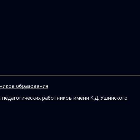
тников образования
 педагогических работников имени К.Д. Ушинского