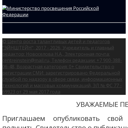
© Центр роста талантливых детей и педагогов
"ЭЙНШТЕЙН", 2017 - 2026, Учредитель и главный
редактор: Новоселова Н.А., Электронная почта:
centreinstein@mail.ru, Телефон редакции: +7 900-388-
06-48, Возрастная категория: 0+ Свидетельство о
регистрации СМИ: зарегистрировано Федеральной
службой по надзору в сфере связи, информационных
технологий и массовых коммуникаций, ЭЛ № ФС 77 -
69923 от 29 мая 2017 года
УВАЖАЕМЫЕ ПЕ
Приглашаем опубликовать свой
получить Свидетельство о публикаци