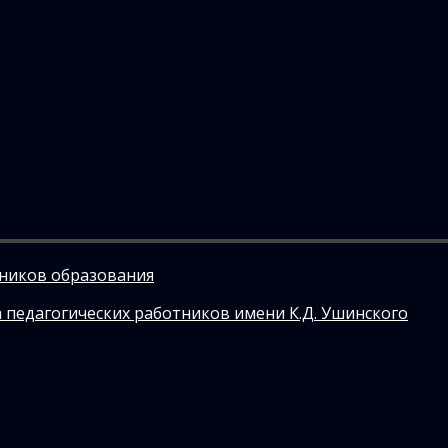
тников образования
 педагогических работников имени К.Д. Ушинского