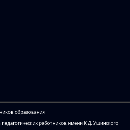
тников образования
 педагогических работников имени К.Д. Ушинского