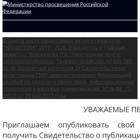
© Центр роста талантливых детей и педагогов
"ЭЙНШТЕЙН", 2017 - 2026, Учредитель и главный
редактор: Новоселова Н.А., Электронная почта:
centreinstein@mail.ru, Телефон редакции: +7 900-388-
06-48, Возрастная категория: 0+ Свидетельство о
регистрации СМИ: зарегистрировано Федеральной
службой по надзору в сфере связи, информационных
технологий и массовых коммуникаций, ЭЛ № ФС 77 -
69923 от 29 мая 2017 года
УВАЖАЕМЫЕ ПЕ
Приглашаем опубликовать свой
получить Свидетельство о публикаци