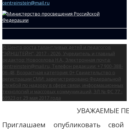
centreinstein@mail.ru
© Центр роста талантливых детей и педагогов
"ЭЙНШТЕЙН", 2017 - 2026, Учредитель и главный
редактор: Новоселова Н.А., Электронная почта:
centreinstein@mail.ru, Телефон редакции: +7 900-388-
06-48, Возрастная категория: 0+ Свидетельство о
регистрации СМИ: зарегистрировано Федеральной
службой по надзору в сфере связи, информационных
технологий и массовых коммуникаций, ЭЛ № ФС 77 -
69923 от 29 мая 2017 года
УВАЖАЕМЫЕ ПЕ
Приглашаем опубликовать свой