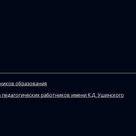
тников образования
 педагогических работников имени К.Д. Ушинского