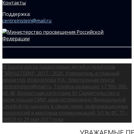
Контакты
Поддержка:
centreinstein@mail.ru
© Центр роста талантливых детей и педагогов
"ЭЙНШТЕЙН", 2017 - 2026, Учредитель и главный
редактор: Новоселова Н.А., Электронная почта:
centreinstein@mail.ru, Телефон редакции: +7 900-388-
06-48, Возрастная категория: 0+ Свидетельство о
регистрации СМИ: зарегистрировано Федеральной
службой по надзору в сфере связи, информационных
технологий и массовых коммуникаций, ЭЛ № ФС 77 -
69923 от 29 мая 2017 года
УВАЖАЕМЫЕ ПЕ