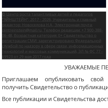
© Центр роста талантливых детей и педагогов
"ЭЙНШТЕЙН", 2017 - 2026, Учредитель и главный
редактор: Новоселова Н.А., Электронная почта:
centreinstein@mail.ru, Телефон редакции: +7 900-388-
06-48, Возрастная категория: 0+ Свидетельство о
регистрации СМИ: зарегистрировано Федеральной
службой по надзору в сфере связи, информационных
технологий и массовых коммуникаций, ЭЛ № ФС 77 -
69923 от 29 мая 2017 года
УВАЖАЕМЫЕ ПЕ
Приглашаем опубликовать свой
получить Свидетельство о публикаци
Все публикации и Свидетельства дост