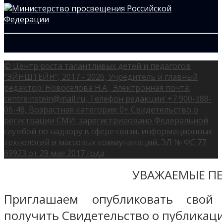
© Центр роста талантливых детей и педагогов
"ЭЙНШТЕЙН", 2017 - 2026, Учредитель и главный
редактор: Новоселова Н.А., Электронная почта:
centreinstein@mail.ru, Телефон редакции: +7 900-388-
06-48, Возрастная категория: 0+ Свидетельство о
регистрации СМИ: зарегистрировано Федеральной
службой по надзору в сфере связи, информационных
технологий и массовых коммуникаций, ЭЛ № ФС 77 -
69923 от 29 мая 2017 года
УВАЖАЕМЫЕ ПЕ
Приглашаем опубликовать свой
получить Свидетельство о публикаци