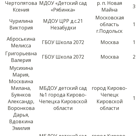
Чертопятова
МДОУ «Детский сад
р. п. Новая
3
Ксения
«Рябинка»
Майна
Московская
Чурилина
МДОУ ЦРР д.с.21
область
1
Виктория
Незабудки
г.Подольск
Аброськина
ГБОУ Школа 2072
Москва
1
Мелисса
Григорьевна
ГБОУ Школа 2072
Москва
2
Валерия
Мусихина
Мария,
Москвина
Милана,
МБДОУ детский сад
город Кирово-
Буянков
№1 города Кирово-
Чепецк
1
Александр,
Чепецка Кировской
Кировской
Воронкова
области
области
Дарья,
Вдовкина
Эмилия
МБДОУ детский сад
город Кирово-