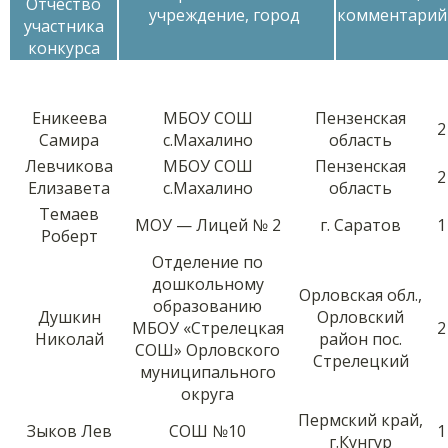
Отчество
учреждение, город
комментарий
участника
конкурса
Еникеева
МБОУ СОШ
Пензенская
2
Самира
с.Махалино
область
Левчикова
МБОУ СОШ
Пензенская
2
Елизавета
с.Махалино
область
Темаев
МОУ — Лицей № 2
г. Саратов
1
Роберт
Отделение по
дошкольному
Орловская обл.,
образованию
Душкин
Орловский
МБОУ «Стрелецкая
2
Николай
район пос.
СОШ» Орловского
Стрелецкий
муниципального
округа
Пермский край,
Зыков Лев
СОШ №10
1
г.Кунгур