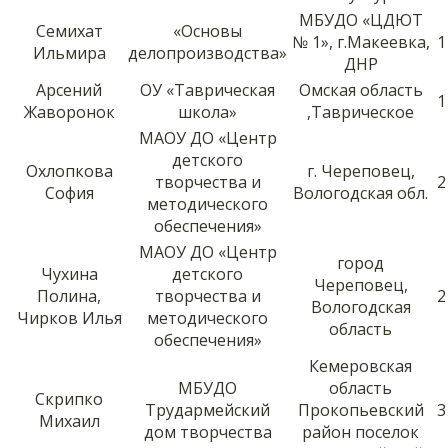
МБУДО «ЦДЮТ
Семихат
«Основы
№ 1», г.Макеевка,
1
Ильмира
делопроизводства»
ДНР
Арсений
ОУ «Таврическая
Омская область
1
Жаворонок
школа»
,Таврическое
МАОУ ДО «Центр
детского
Охлопкова
г. Череповец,
творчества и
2
София
Вологодская обл.
методического
обеспечения»
МАОУ ДО «Центр
город
Чухина
детского
Череповец,
Полина,
творчества и
2
Вологодская
Чирков Илья
методического
область
обеспечения»
Кемеровская
МБУДО
область
Скрипко
Трудармейский
Прокопьевский
3
Михаил
дом творчества
район поселок