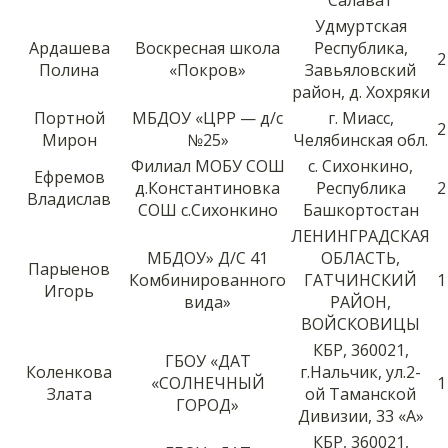
Удмуртская
Ардашева
Воскресная школа
Республика,
2
Полина
«Покров»
Завьяловский
район, д. Хохряки
Портной
МБДОУ «ЦРР — д/с
г. Миасс,
2
Мирон
№25»
Челябинская обл.
Филиал МОБУ СОШ
с. Сихонкино,
Ефремов
д.Константиновка
Республика
2
Владислав
СОШ с.Сихонкино
Башкортостан
ЛЕНИНГРАДСКАЯ
МБДОУ» Д/С 41
ОБЛАСТЬ,
Парыенов
Комбинированного
ГАТЧИНСКИЙ
1
Игорь
вида»
РАЙОН,
ВОЙСКОВИЦЫ
КБР, 360021,
ГБОУ «ДАТ
Коленкова
г.Нальчик, ул.2-
«СОЛНЕЧНЫЙ
1
Злата
ой Таманской
ГОРОД»
Дивизии, 33 «А»
КБР, 360021,