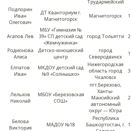
Трудармейский
Подпорин
ДТ Кванториум г.
Иван
Магнитогорск
1
Магнитогорск
Олегович
МБУ «Гимназия №
Агапов Лев
39» СП детский сад
город Тольятти
2
«Жемчужинка»
Родионова
Детско-юношеский
город
1
Алиса
центр
Северодвинск
Нижегородская
Елпатов
МКДОУ детский сад
область город
3
Иван
№9 «Солнышко»
Чкаловск
пгт.Березово,
Ханты-
Лельхов
МБОУ «Березовская
Мансийский
2
Николай
СОШ»
автономный
округ — Югра
Республика
Белова
МАДОУ №18
Башкортостан, г.
1
Виктория
Салават