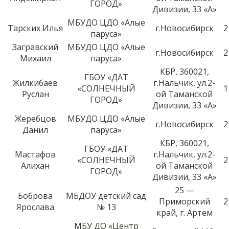
ГОРОД»
Дивизии, 33 «А»
МБУДО ЦДО «Алые
Тарских Илья
г.Новосибирск
2
паруса»
Загравский
МБУДО ЦДО «Алые
г.Новосибирск
2
Михаил
паруса»
КБР, 360021,
ГБОУ «ДАТ
Жилкибаев
г.Нальчик, ул.2-
«СОЛНЕЧНЫЙ
1
Руслан
ой Таманской
ГОРОД»
Дивизии, 33 «А»
Жеребцов
МБУДО ЦДО «Алые
г.Новосибирск
2
Данил
паруса»
КБР, 360021,
ГБОУ «ДАТ
Мастафов
г.Нальчик, ул.2-
«СОЛНЕЧНЫЙ
2
Алихан
ой Таманской
ГОРОД»
Дивизии, 33 «А»
25 —
Боброва
МБДОУ детский сад
Приморский
2
Ярослава
№ 13
край, г. Артем
МБУ ДО «Центр