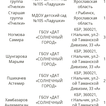
группа
Ярославская
1
№105 «Ладушки»
«Пчелки»
область
Старшая
г.Рыбинск,
МДОУ детский сад
группа
Ярославская
1
№105 «Ладушки»
«Пчелки»
область
КБР, 360021,
ГБОУ «ДАТ
Ногмова
г.Нальчик, ул.2-
«СОЛНЕЧНЫЙ
3
Самира
ой Таманской
ГОРОД»
Дивизии, 33 «А»
КБР, 360021,
ГБОУ «ДАТ
Шунгарова
г.Нальчик, ул.2-
«СОЛНЕЧНЫЙ
1
Марьям
ой Таманской
ГОРОД»
Дивизии, 33 «А»
КБР, 360021,
ГБОУ «ДАТ
Пшихачев
г.Нальчик, ул.2-
«СОЛНЕЧНЫЙ
2
Астемир
ой Таманской
ГОРОД»
Дивизии, 33 «А»
КБР, 360021,
ГБОУ «ДАТ
Хамбазаров
г.Нальчик, ул.2-
«СОЛНЕЧНЫЙ
1
Андемиркан
ой Таманской