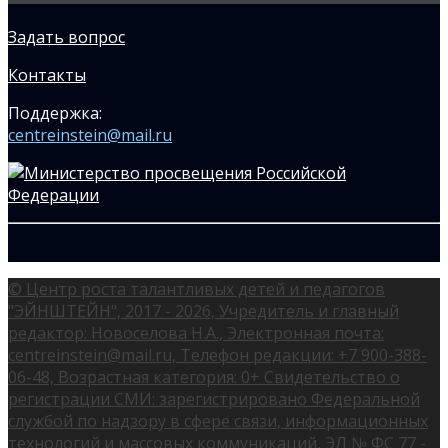
Задать вопрос
Контакты
Поддержка:
centreinstein@mail.ru
© Центр роста талантливых детей и педагогов
"ЭЙНШТЕЙН", 2017 - 2026, Учредитель и главный
редактор: Новоселова Н.А., Электронная почта:
centreinstein@mail.ru, Телефон редакции: +7 900-388-
06-48, Возрастная категория: 0+ Свидетельство о
регистрации СМИ: зарегистрировано Федеральной
службой по надзору в сфере связи, информационных
технологий и массовых коммуникаций, ЭЛ № ФС 77 -