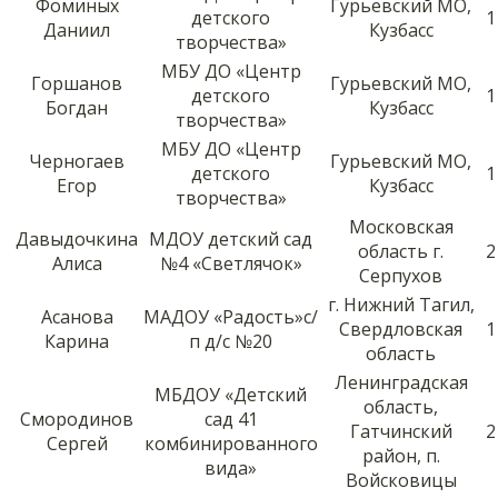
Фоминых
Гурьевский МО,
детского
1
Даниил
Кузбасс
творчества»
МБУ ДО «Центр
Горшанов
Гурьевский МО,
детского
1
Богдан
Кузбасс
творчества»
МБУ ДО «Центр
Черногаев
Гурьевский МО,
детского
1
Егор
Кузбасс
творчества»
Московская
Давыдочкина
МДОУ детский сад
область г.
2
Алиса
№4 «Светлячок»
Серпухов
г. Нижний Тагил,
Асанова
МАДОУ «Радость»с/
Свердловская
1
Карина
п д/с №20
область
Ленинградская
МБДОУ «Детский
область,
Смородинов
сад 41
Гатчинский
2
Сергей
комбинированного
район, п.
вида»
Войсковицы