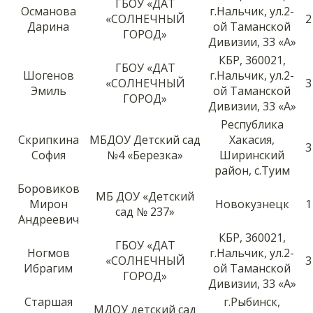
ГБОУ «ДАТ
Османова
г.Нальчик, ул.2-
«СОЛНЕЧНЫЙ
2
Дарина
ой Таманской
ГОРОД»
Дивизии, 33 «А»
КБР, 360021,
ГБОУ «ДАТ
Шогенов
г.Нальчик, ул.2-
«СОЛНЕЧНЫЙ
3
Эмиль
ой Таманской
ГОРОД»
Дивизии, 33 «А»
Республика
Скрипкина
МБДОУ Детский сад
Хакасия,
3
София
№4 «Березка»
Ширинский
район, с.Туим
Боровиков
МБ ДОУ «Детский
Мирон
Новокузнецк
1
сад № 237»
Андреевич
КБР, 360021,
ГБОУ «ДАТ
Ногмов
г.Нальчик, ул.2-
«СОЛНЕЧНЫЙ
3
Ибрагим
ой Таманской
ГОРОД»
Дивизии, 33 «А»
Старшая
г.Рыбинск,
МДОУ детский сад