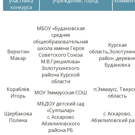
участника
учреждение, город
коммен
конкурса
МБОУ «Будановская
средняя
общеобразовательная
Курская
школа имени Героя
Верютин
область,Золотухин
Советского Союза
Макар
район ,деревн
М.В.Грешилова»
Будановка
Золотухинского
района Курской
области
Кораблёв
п.Эммаусс, Тверс
МОУ Эммаусская СОШ
Игорь
область
МБДОУ детский сад
«Сулпылар»
Щербакова
с. Аскарово,
с. Аскарово
Полина
Абзелиловский р
Абзелиловского
района РБ