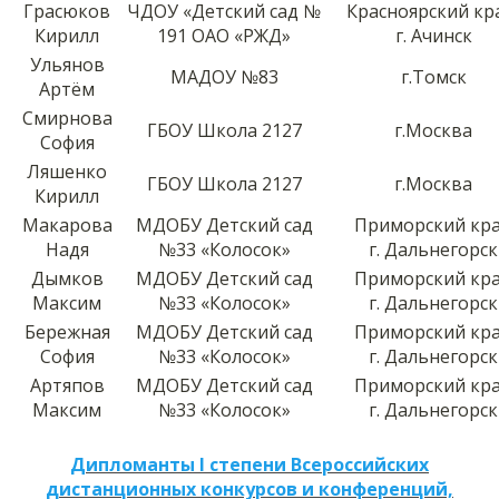
Грасюков
ЧДОУ «Детский сад №
Красноярский кр
Кирилл
191 ОАО «РЖД»
г. Ачинск
Ульянов
МАДОУ №83
г.Томск
Артём
Смирнова
ГБОУ Школа 2127
г.Москва
София
Ляшенко
ГБОУ Школа 2127
г.Москва
Кирилл
Макарова
МДОБУ Детский сад
Приморский кр
Надя
№33 «Колосок»
г. Дальнегорск
Дымков
МДОБУ Детский сад
Приморский кр
Максим
№33 «Колосок»
г. Дальнегорск
Бережная
МДОБУ Детский сад
Приморский кр
София
№33 «Колосок»
г. Дальнегорск
Артяпов
МДОБУ Детский сад
Приморский кр
Максим
№33 «Колосок»
г. Дальнегорск
Дипломанты I степени Всероссийских
дистанционных конкурсов и конференций,