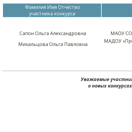
Фамилия Имя Отчество
участника конкурса
Сапон Ольга Александровна
МАОУ СО
МАДОУ «Про
Михальцова Ольга Павловна
Уважаемые участник
о новых конкурса