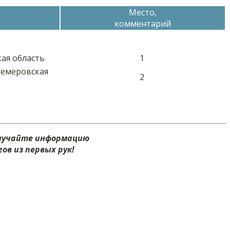
Место,
комментарий
кая область
1
Кемеровская
2
олучайте информацию
ов из первых рук!