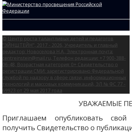
© Центр роста талантливых детей и педагогов
"ЭЙНШТЕЙН", 2017 - 2026, Учредитель и главный
редактор: Новоселова Н.А., Электронная почта:
centreinstein@mail.ru, Телефон редакции: +7 900-388-
06-48, Возрастная категория: 0+ Свидетельство о
регистрации СМИ: зарегистрировано Федеральной
службой по надзору в сфере связи, информационных
технологий и массовых коммуникаций, ЭЛ № ФС 77 -
69923 от 29 мая 2017 года
УВАЖАЕМЫЕ ПЕ
Приглашаем опубликовать свой
получить Свидетельство о публикаци