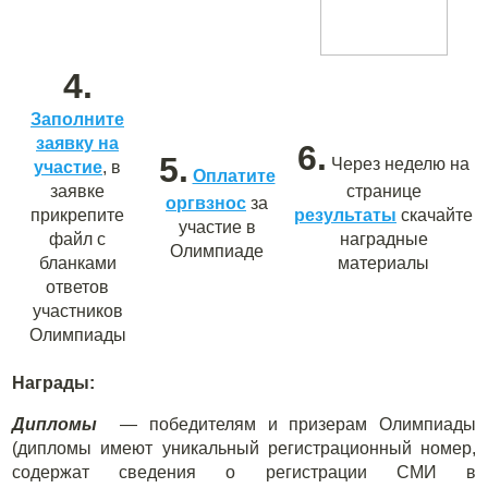
4.
Заполните
заявку на
6.
5.
Через неделю на
участие
, в
Оплатите
заявке
странице
оргв
з
нос
за
прикрепите
результаты
скачайте
участие в
файл с
наградные
Олимпиаде
бланками
материалы
ответов
участников
Олимпиады
Награды:
Дипломы
— победителям и призерам Олимпиады
(дипломы имеют уникальный регистрационный номер,
содержат сведения о регистрации СМИ в