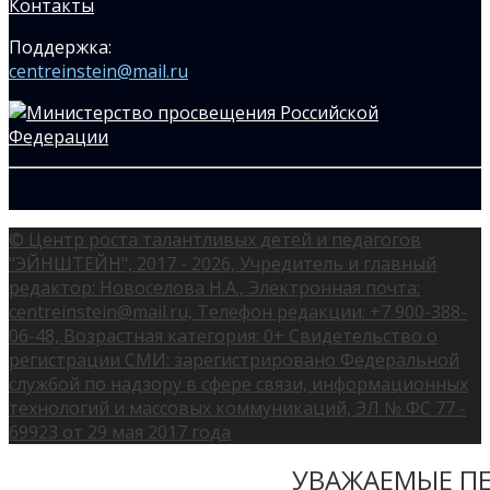
Контакты
Поддержка:
centreinstein@mail.ru
© Центр роста талантливых детей и педагогов
"ЭЙНШТЕЙН", 2017 - 2026, Учредитель и главный
редактор: Новоселова Н.А., Электронная почта:
centreinstein@mail.ru, Телефон редакции: +7 900-388-
06-48, Возрастная категория: 0+ Свидетельство о
регистрации СМИ: зарегистрировано Федеральной
службой по надзору в сфере связи, информационных
технологий и массовых коммуникаций, ЭЛ № ФС 77 -
69923 от 29 мая 2017 года
УВАЖАЕМЫЕ ПЕ