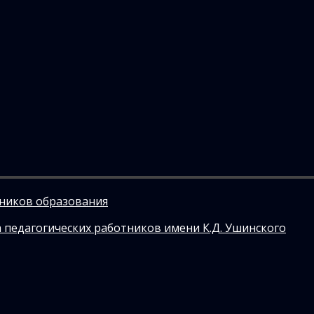
тников образования
 педагогических работников имени К.Д. Ушинского