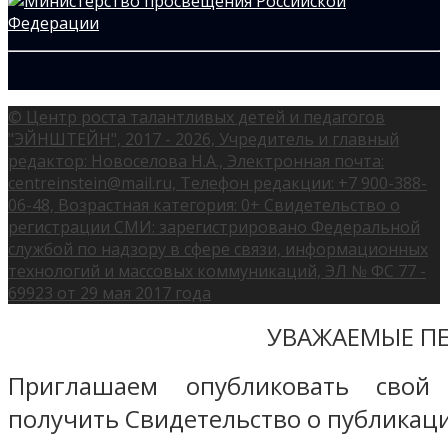
© Центр роста талантливых детей и педагогов
"ЭЙНШТЕЙН", 2017 - 2026, Учредитель и главный
редактор: Новоселова Н.А., Электронная почта:
centreinstein@mail.ru, Телефон редакции: +7 900-388-
06-48, Возрастная категория: 0+ Свидетельство о
регистрации СМИ: зарегистрировано Федеральной
службой по надзору в сфере связи, информационных
технологий и массовых коммуникаций, ЭЛ № ФС 77 -
69923 от 29 мая 2017 года
УВАЖАЕМЫЕ ПЕ
Приглашаем опубликовать свой
получить Свидетельство о публикаци