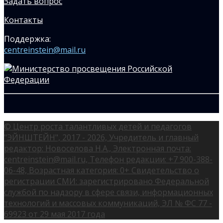
Задать вопрос
Контакты
Поддержка:
centreinstein@mail.ru
© Центр роста талантливых детей и педагогов
"ЭЙНШТЕЙН", 2017 - 2026, Учредитель и главный
редактор: Новоселова Н.А., Электронная почта:
centreinstein@mail.ru, Телефон редакции: +7 900-388-
06-48, Возрастная категория: 0+ Свидетельство о
регистрации СМИ: зарегистрировано Федеральной
службой по надзору в сфере связи, информационных
технологий и массовых коммуникаций, ЭЛ № ФС 77 -
69923 от 29 мая 2017 года