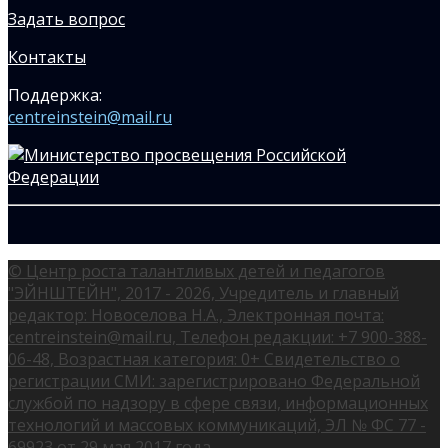
Задать вопрос
Контакты
Поддержка:
centreinstein@mail.ru
© Центр роста талантливых детей и педагогов
"ЭЙНШТЕЙН", 2017 - 2026, Учредитель и главный
редактор: Новоселова Н.А., Электронная почта:
centreinstein@mail.ru, Телефон редакции: +7 900-388-
06-48, Возрастная категория: 0+ Свидетельство о
регистрации СМИ: зарегистрировано Федеральной
службой по надзору в сфере связи, информационных
технологий и массовых коммуникаций, ЭЛ № ФС 77 -
69923 от 29 мая 2017 года