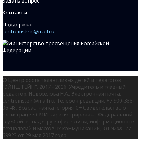
Задать вопрос
Контакты
Поддержка:
centreinstein@mail.ru
© Центр роста талантливых детей и педагогов
"ЭЙНШТЕЙН", 2017 - 2026, Учредитель и главный
редактор: Новоселова Н.А., Электронная почта:
centreinstein@mail.ru, Телефон редакции: +7 900-388-
06-48, Возрастная категория: 0+ Свидетельство о
регистрации СМИ: зарегистрировано Федеральной
службой по надзору в сфере связи, информационных
технологий и массовых коммуникаций, ЭЛ № ФС 77 -
69923 от 29 мая 2017 года