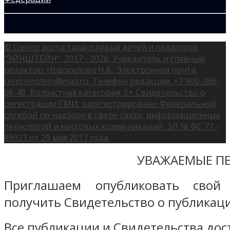
© Центр роста талантливых детей и педагогов
"ЭЙНШТЕЙН", 2017 - 2026, Учредитель и главный
редактор: Новоселова Н.А., Электронная почта:
centreinstein@mail.ru, Телефон редакции: +7 900-388-
06-48, Возрастная категория: 0+ Свидетельство о
регистрации СМИ: зарегистрировано Федеральной
службой по надзору в сфере связи, информационных
технологий и массовых коммуникаций, ЭЛ № ФС 77 -
69923 от 29 мая 2017 года
УВАЖАЕМЫЕ ПЕ
Приглашаем опубликовать свой
получить Свидетельство о публикаци
Все публикации и Свидетельства дост