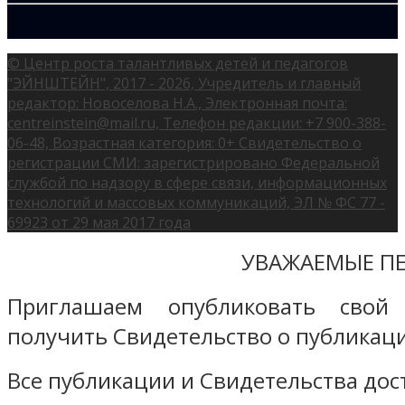
© Центр роста талантливых детей и педагогов
"ЭЙНШТЕЙН", 2017 - 2026, Учредитель и главный
редактор: Новоселова Н.А., Электронная почта:
centreinstein@mail.ru, Телефон редакции: +7 900-388-
06-48, Возрастная категория: 0+ Свидетельство о
регистрации СМИ: зарегистрировано Федеральной
службой по надзору в сфере связи, информационных
технологий и массовых коммуникаций, ЭЛ № ФС 77 -
69923 от 29 мая 2017 года
УВАЖАЕМЫЕ ПЕ
Приглашаем опубликовать свой
получить Свидетельство о публикаци
Все публикации и Свидетельства дост