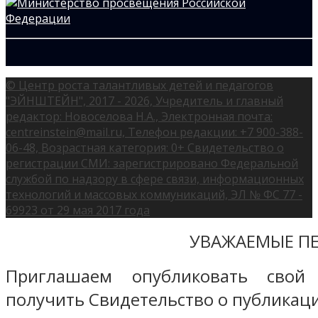
© Центр роста талантливых детей и педагогов
"ЭЙНШТЕЙН", 2017 - 2026, Учредитель и главный
редактор: Новоселова Н.А., Электронная почта:
centreinstein@mail.ru, Телефон редакции: +7 900-388-
06-48, Возрастная категория: 0+ Свидетельство о
регистрации СМИ: зарегистрировано Федеральной
службой по надзору в сфере связи, информационных
технологий и массовых коммуникаций, ЭЛ № ФС 77 -
69923 от 29 мая 2017 года
УВАЖАЕМЫЕ ПЕ
Приглашаем опубликовать свой
получить Свидетельство о публикаци