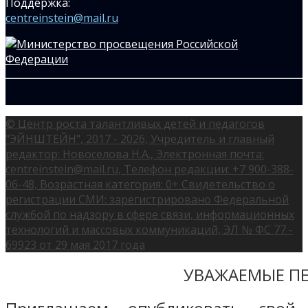
Поддержка:
centreinstein@mail.ru
© Центр роста талантливых детей и педагогов
"ЭЙНШТЕЙН", 2017 - 2026, Учредитель и главный
редактор: Новоселова Н.А., Электронная почта:
centreinstein@mail.ru, Телефон редакции: +7 900-388-
06-48, Возрастная категория: 0+ Свидетельство о
регистрации СМИ: зарегистрировано Федеральной
службой по надзору в сфере связи, информационных
технологий и массовых коммуникаций, ЭЛ № ФС 77 -
69923 от 29 мая 2017 года
УВАЖАЕМЫЕ ПЕ