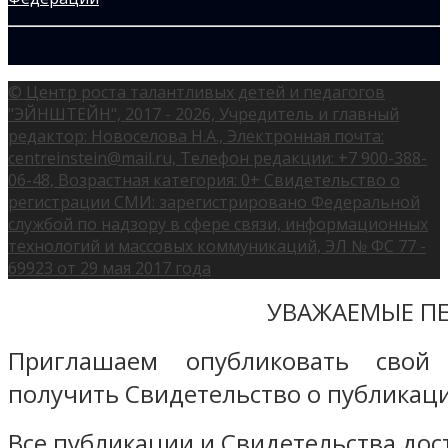
© Центр роста талантливых детей и педагогов
"ЭЙНШТЕЙН", 2017 - 2026, Учредитель и главный
редактор: Новоселова Н.А., Электронная почта:
centreinstein@mail.ru, Телефон редакции: +7 900-388-
06-48, Возрастная категория: 0+ Свидетельство о
регистрации СМИ: зарегистрировано Федеральной
службой по надзору в сфере связи, информационных
технологий и массовых коммуникаций, ЭЛ № ФС 77 -
69923 от 29 мая 2017 года
УВАЖАЕМЫЕ ПЕ
Приглашаем опубликовать свой
получить Свидетельство о публикаци
Все публикации и Свидетельства дост