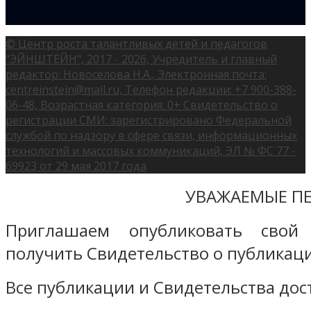
© Центр роста талантливых детей и педагогов
"ЭЙНШТЕЙН", 2017 - 2026, Учредитель и главный
редактор: Новоселова Н.А., Электронная почта:
centreinstein@mail.ru, Телефон редакции: +7 900-388-
06-48, Возрастная категория: 0+ Свидетельство о
регистрации СМИ: зарегистрировано Федеральной
службой по надзору в сфере связи, информационных
технологий и массовых коммуникаций, ЭЛ № ФС 77 -
69923 от 29 мая 2017 года
УВАЖАЕМЫЕ ПЕ
Приглашаем опубликовать свой
получить Свидетельство о публикаци
Все публикации и Свидетельства дост