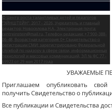
© Центр роста талантливых детей и педагогов
"ЭЙНШТЕЙН", 2017 - 2026, Учредитель и главный
редактор: Новоселова Н.А., Электронная почта:
centreinstein@mail.ru, Телефон редакции: +7 900-388-
06-48, Возрастная категория: 0+ Свидетельство о
регистрации СМИ: зарегистрировано Федеральной
службой по надзору в сфере связи, информационных
технологий и массовых коммуникаций, ЭЛ № ФС 77 -
69923 от 29 мая 2017 года
УВАЖАЕМЫЕ ПЕ
Приглашаем опубликовать свой
получить Свидетельство о публикаци
Все публикации и Свидетельства дост