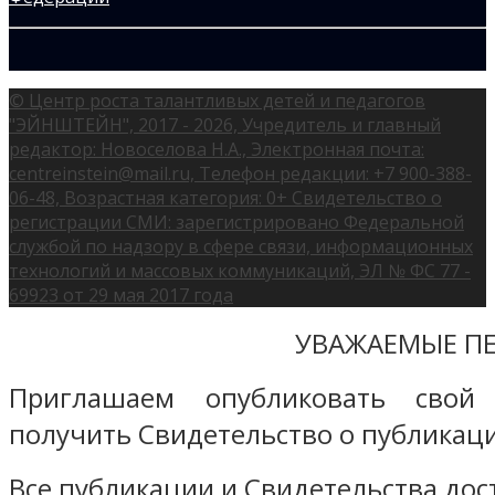
© Центр роста талантливых детей и педагогов
"ЭЙНШТЕЙН", 2017 - 2026, Учредитель и главный
редактор: Новоселова Н.А., Электронная почта:
centreinstein@mail.ru, Телефон редакции: +7 900-388-
06-48, Возрастная категория: 0+ Свидетельство о
регистрации СМИ: зарегистрировано Федеральной
службой по надзору в сфере связи, информационных
технологий и массовых коммуникаций, ЭЛ № ФС 77 -
69923 от 29 мая 2017 года
УВАЖАЕМЫЕ ПЕ
Приглашаем опубликовать свой
получить Свидетельство о публикаци
Все публикации и Свидетельства дост