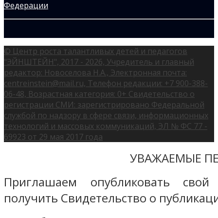
© Центр роста талантливых детей и педагогов
"ЭЙНШТЕЙН", 2017 - 2026, Учредитель и главный
редактор: Новоселова Н.А., Электронная почта:
centreinstein@mail.ru, Телефон редакции: +7 900-388-
06-48, Возрастная категория: 0+ Свидетельство о
регистрации СМИ: зарегистрировано Федеральной
службой по надзору в сфере связи, информационных
технологий и массовых коммуникаций, ЭЛ № ФС 77 -
69923 от 29 мая 2017 года
УВАЖАЕМЫЕ ПЕ
Приглашаем опубликовать свой
получить Свидетельство о публикаци