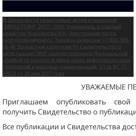
© Центр роста талантливых детей и педагогов
"ЭЙНШТЕЙН", 2017 - 2026, Учредитель и главный
редактор: Новоселова Н.А., Электронная почта:
centreinstein@mail.ru, Телефон редакции: +7 900-388-
06-48, Возрастная категория: 0+ Свидетельство о
регистрации СМИ: зарегистрировано Федеральной
службой по надзору в сфере связи, информационных
технологий и массовых коммуникаций, ЭЛ № ФС 77 -
69923 от 29 мая 2017 года
УВАЖАЕМЫЕ ПЕ
Приглашаем опубликовать свой
получить Свидетельство о публикаци
Все публикации и Свидетельства дост