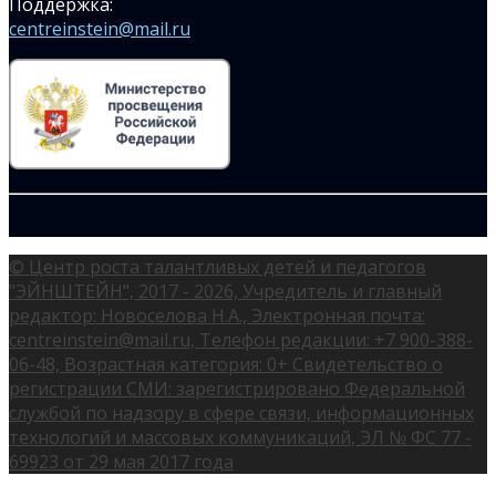
Поддержка:
centreinstein@mail.ru
© Центр роста талантливых детей и педагогов
"ЭЙНШТЕЙН", 2017 - 2026, Учредитель и главный
редактор: Новоселова Н.А., Электронная почта:
centreinstein@mail.ru, Телефон редакции: +7 900-388-
06-48, Возрастная категория: 0+ Свидетельство о
регистрации СМИ: зарегистрировано Федеральной
службой по надзору в сфере связи, информационных
технологий и массовых коммуникаций, ЭЛ № ФС 77 -
69923 от 29 мая 2017 года