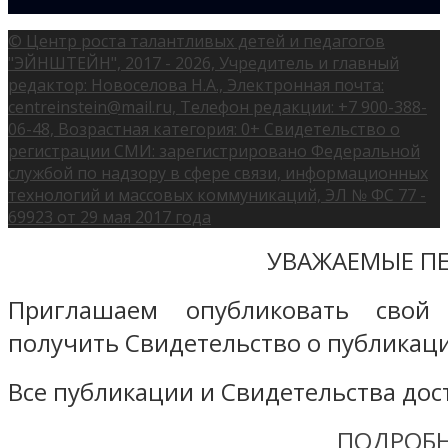
© Центр роста талантливых детей и педагогов
"ЭЙНШТЕЙН", 2017 - 2026, Учредитель и главный
редактор: Новоселова Н.А., Электронная почта:
centreinstein@mail.ru, Телефон редакции: +7 900-388-
06-48, Возрастная категория: 0+ Свидетельство о
регистрации СМИ: зарегистрировано Федеральной
службой по надзору в сфере связи, информационных
технологий и массовых коммуникаций, ЭЛ № ФС 77 -
69923 от 29 мая 2017 года
УВАЖАЕМЫЕ ПЕ
Приглашаем опубликовать свой
получить Свидетельство о публикаци
Все публикации и Свидетельства дост
ПОДРОБН