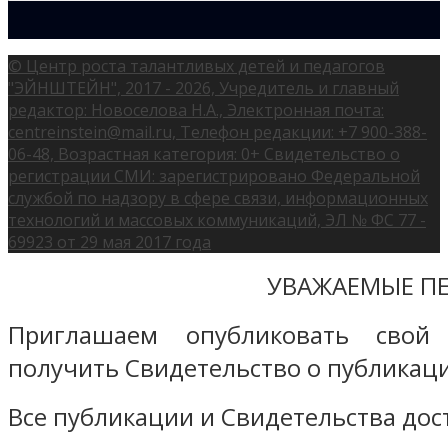
© Центр роста талантливых детей и педагогов
"ЭЙНШТЕЙН", 2017 - 2026, Учредитель и главный
редактор: Новоселова Н.А., Электронная почта:
centreinstein@mail.ru, Телефон редакции: +7 900-388-
06-48, Возрастная категория: 0+ Свидетельство о
регистрации СМИ: зарегистрировано Федеральной
службой по надзору в сфере связи, информационных
технологий и массовых коммуникаций, ЭЛ № ФС 77 -
69923 от 29 мая 2017 года
УВАЖАЕМЫЕ ПЕ
Приглашаем опубликовать свой
получить Свидетельство о публикаци
Все публикации и Свидетельства дост