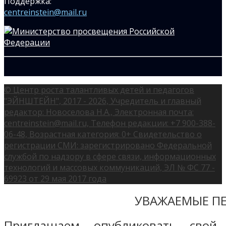
Поддержка:
centreinstein@mail.ru
© Центр роста талантливых детей и педагогов
"ЭЙНШТЕЙН", 2017 - 2026, Учредитель и главный
редактор: Новоселова Н.А., Электронная почта:
centreinstein@mail.ru, Телефон редакции: +7 900-388-
06-48, Возрастная категория: 0+ Свидетельство о
регистрации СМИ: зарегистрировано Федеральной
службой по надзору в сфере связи, информационных
технологий и массовых коммуникаций, ЭЛ № ФС 77 -
69923 от 29 мая 2017 года
УВАЖАЕМЫЕ ПЕ
Приглашаем опубликовать свой