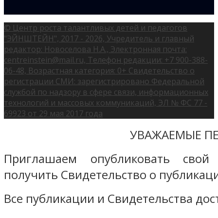
© Центр роста талантливых детей и педагогов
"ЭЙНШТЕЙН", 2017 - 2026, Учредитель и главный
редактор: Новоселова Н.А., Электронная почта:
centreinstein@mail.ru, Телефон редакции: +7 900-388-
06-48, Возрастная категория: 0+ Свидетельство о
регистрации СМИ: зарегистрировано Федеральной
службой по надзору в сфере связи, информационных
технологий и массовых коммуникаций, ЭЛ № ФС 77 -
69923 от 29 мая 2017 года
УВАЖАЕМЫЕ ПЕ
Приглашаем опубликовать свой
получить Свидетельство о публикаци
Все публикации и Свидетельства дост