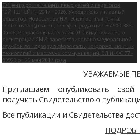
© Центр роста талантливых детей и педагогов
"ЭЙНШТЕЙН", 2017 - 2026, Учредитель и главный
редактор: Новоселова Н.А., Электронная почта:
centreinstein@mail.ru, Телефон редакции: +7 900-388-
06-48, Возрастная категория: 0+ Свидетельство о
регистрации СМИ: зарегистрировано Федеральной
службой по надзору в сфере связи, информационных
технологий и массовых коммуникаций, ЭЛ № ФС 77 -
69923 от 29 мая 2017 года
УВАЖАЕМЫЕ ПЕ
Приглашаем опубликовать свой
получить Свидетельство о публикаци
Все публикации и Свидетельства дост
ПОДРОБН