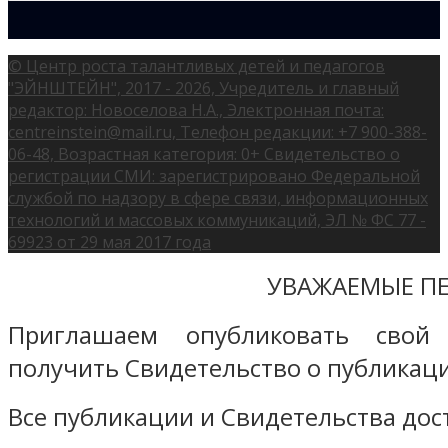
© Центр роста талантливых детей и педагогов
"ЭЙНШТЕЙН", 2017 - 2026, Учредитель и главный
редактор: Новоселова Н.А., Электронная почта:
centreinstein@mail.ru, Телефон редакции: +7 900-388-
06-48, Возрастная категория: 0+ Свидетельство о
регистрации СМИ: зарегистрировано Федеральной
службой по надзору в сфере связи, информационных
технологий и массовых коммуникаций, ЭЛ № ФС 77 -
69923 от 29 мая 2017 года
УВАЖАЕМЫЕ ПЕ
Приглашаем опубликовать свой
получить Свидетельство о публикаци
Все публикации и Свидетельства дост