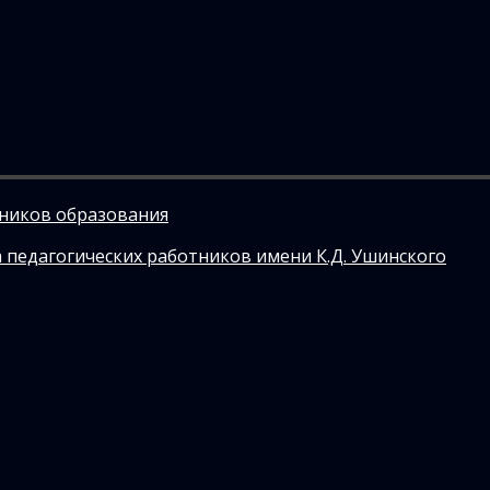
тников образования
 педагогических работников имени К.Д. Ушинского