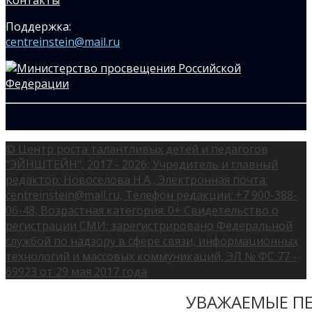
Поддержка:
centreinstein@mail.ru
© Центр роста талантливых детей и педагогов
"ЭЙНШТЕЙН", 2017 - 2026, Учредитель и главный
редактор: Новоселова Н.А., Электронная почта:
centreinstein@mail.ru, Телефон редакции: +7 900-388-
06-48, Возрастная категория: 0+ Свидетельство о
регистрации СМИ: зарегистрировано Федеральной
службой по надзору в сфере связи, информационных
технологий и массовых коммуникаций, ЭЛ № ФС 77 -
69923 от 29 мая 2017 года
УВАЖАЕМЫЕ ПЕ