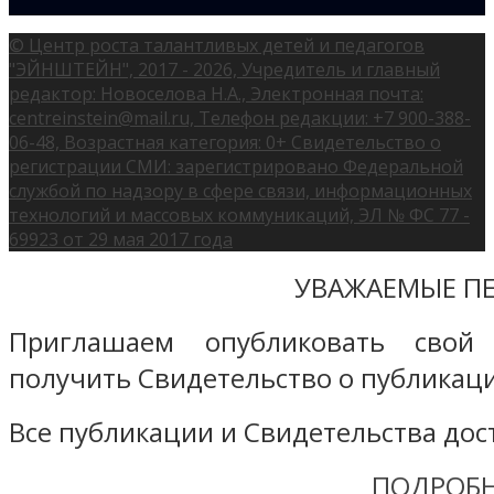
© Центр роста талантливых детей и педагогов
"ЭЙНШТЕЙН", 2017 - 2026, Учредитель и главный
редактор: Новоселова Н.А., Электронная почта:
centreinstein@mail.ru, Телефон редакции: +7 900-388-
06-48, Возрастная категория: 0+ Свидетельство о
регистрации СМИ: зарегистрировано Федеральной
службой по надзору в сфере связи, информационных
технологий и массовых коммуникаций, ЭЛ № ФС 77 -
69923 от 29 мая 2017 года
УВАЖАЕМЫЕ ПЕ
Приглашаем опубликовать свой
получить Свидетельство о публикаци
Все публикации и Свидетельства дост
ПОДРОБН