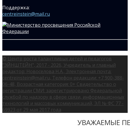
Поддержка:
centreinstein@mail.ru
© Центр роста талантливых детей и педагогов
"ЭЙНШТЕЙН", 2017 - 2026, Учредитель и главный
редактор: Новоселова Н.А., Электронная почта:
centreinstein@mail.ru, Телефон редакции: +7 900-388-
06-48, Возрастная категория: 0+ Свидетельство о
регистрации СМИ: зарегистрировано Федеральной
службой по надзору в сфере связи, информационных
технологий и массовых коммуникаций, ЭЛ № ФС 77 -
69923 от 29 мая 2017 года
УВАЖАЕМЫЕ ПЕ