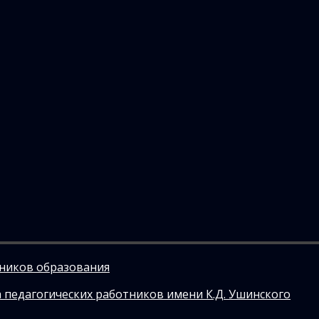
тников образования
 педагогических работников имени К.Д. Ушинского