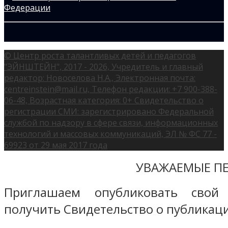
© Центр роста талантливых детей и педагогов
"ЭЙНШТЕЙН", 2017 - 2026, Учредитель и главный
редактор: Новоселова Н.А., Электронная почта:
centreinstein@mail.ru, Телефон редакции: +7 900-388-
06-48, Возрастная категория: 0+ Свидетельство о
регистрации СМИ: зарегистрировано Федеральной
службой по надзору в сфере связи, информационных
технологий и массовых коммуникаций, ЭЛ № ФС 77 -
69923 от 29 мая 2017 года
УВАЖАЕМЫЕ ПЕ
Приглашаем опубликовать свой
получить Свидетельство о публикаци