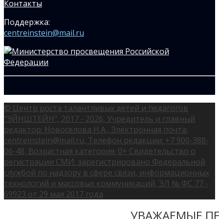
Контакты
Поддержка:
centreinstein@mail.ru
© Центр роста талантливых детей и педагогов
"ЭЙНШТЕЙН", 2017 - 2026, Учредитель и главный
редактор: Новоселова Н.А., Электронная почта:
centreinstein@mail.ru, Телефон редакции: +7 900-388-
06-48, Возрастная категория: 0+ Свидетельство о
регистрации СМИ: зарегистрировано Федеральной
службой по надзору в сфере связи, информационных
технологий и массовых коммуникаций, ЭЛ № ФС 77 -
69923 от 29 мая 2017 года
УВАЖАЕМЫЕ ПЕ