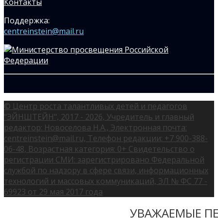
Контакты
Поддержка:
centreinstein@mail.ru
© Центр роста талантливых детей и педагогов
"ЭЙНШТЕЙН", 2017 - 2026, Учредитель и главный
редактор: Новоселова Н.А., Электронная почта:
centreinstein@mail.ru, Телефон редакции: +7 900-388-
06-48, Возрастная категория: 0+ Свидетельство о
регистрации СМИ: зарегистрировано Федеральной
службой по надзору в сфере связи, информационных
технологий и массовых коммуникаций, ЭЛ № ФС 77 -
69923 от 29 мая 2017 года
УВАЖАЕМЫЕ ПЕ