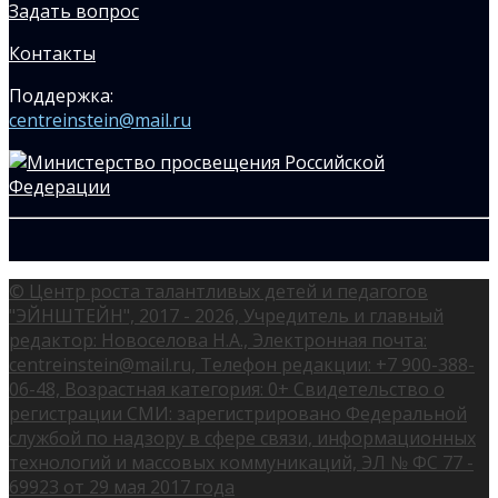
Задать вопрос
Контакты
Поддержка:
centreinstein@mail.ru
© Центр роста талантливых детей и педагогов
"ЭЙНШТЕЙН", 2017 - 2026, Учредитель и главный
редактор: Новоселова Н.А., Электронная почта:
centreinstein@mail.ru, Телефон редакции: +7 900-388-
06-48, Возрастная категория: 0+ Свидетельство о
регистрации СМИ: зарегистрировано Федеральной
службой по надзору в сфере связи, информационных
технологий и массовых коммуникаций, ЭЛ № ФС 77 -
69923 от 29 мая 2017 года