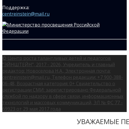
Поддержка:
centreinstein@mail.ru
© Центр роста талантливых детей и педагогов
"ЭЙНШТЕЙН", 2017 - 2026, Учредитель и главный
редактор: Новоселова Н.А., Электронная почта:
centreinstein@mail.ru, Телефон редакции: +7 900-388-
06-48, Возрастная категория: 0+ Свидетельство о
регистрации СМИ: зарегистрировано Федеральной
службой по надзору в сфере связи, информационных
технологий и массовых коммуникаций, ЭЛ № ФС 77 -
69923 от 29 мая 2017 года
УВАЖАЕМЫЕ ПЕ